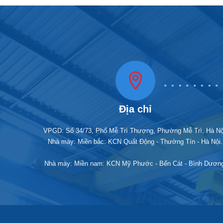
Địa chỉ
Ưu điểm n
Chi
VPGD: Số 34/73, Phố Mễ Trì Thượng, Phường Mễ Trì, Hà Nộ
liệ
Nhà máy: Miền bắc: KCN Quất Động - Thường Tín - Hà Nội.
Nhà
Nhà máy: Miền nam: KCN Mỹ Phước - Bến Cát - Bình Dươn
Kết
tho
Thờ
Khả