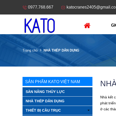
0977.768.667
katocranes2405@gmail.c
GI
NHÀ THÉP DÂN DỤNG
Trang chủ
NHÀ
SẢN PHẨM KATO VIỆT NAM
SÀN NÂNG THỦY LỰC
Nhà kết c
NHÀ THÉP DÂN DỤNG
phát triể
ở các thà
THIẾT BỊ CẦU TRỤC