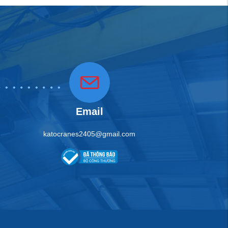
tầng
Email
ựng một dự án bằng bê tông cốt thép, tiết kiệm được vật
katocranes2405@gmail.com
g gian, căn phòng sẽ có diện tích sử dụng rộng rãi và